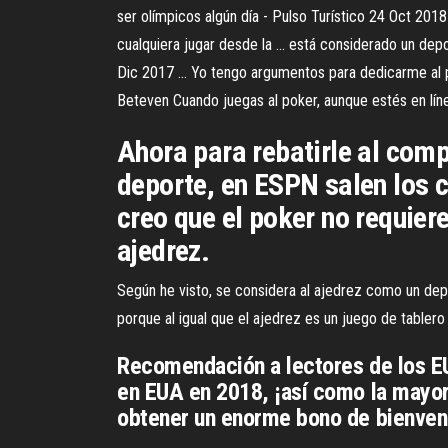
ser olímpicos algún día - Pulso Turístico 24 Oct 2018 
cualquiera jugar desde la ... está considerado un dep
Dic 2017 ... Yo tengo argumentos para dedicarme al 
Beteven Cuando juegas al poker, aunque estés en líne
Ahora para rebatirle al comp
deporte, en ESPN salen los 
creo que el poker no requiere
ajedrez.
Según he visto, se considera al ajedrez como un dep
porque al igual que el ajedrez es un juego de tablero
Recomendación a lectores de los EU
en EUA en 2018, ¡así como la mayor
obtener un enorme bono de bienven